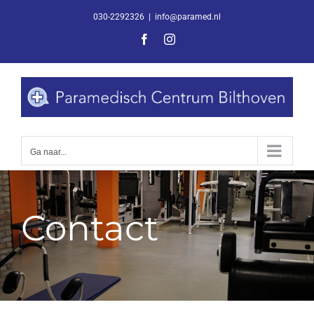
Ga
030-2292326
|
info@paramed.nl
naar
Facebook
Instagram
inhoud
Ga naar...
Contact